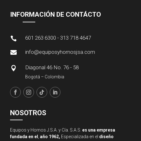
INFORMACIÓN DE CONTÁCTO
601 263 6300 - 313 718 4647

info@equiposyhornosjsa.com

Diagonal 46 No. 76 - 58

Bogotá – Colombia
NOSOTROS
Equipos y Hornos J.S.A. y Cía. S.A.S.
es una empresa
fundada en el
,
año 1962,
Especializada en el
diseño