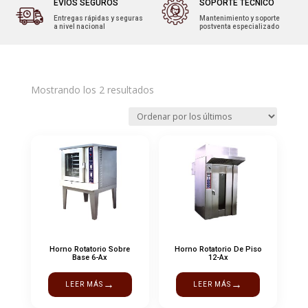
EVÍOS SEGUROS
SOPORTE TÉCNICO
Entregas rápidas y seguras
Mantenimiento y soporte
a nivel nacional
postventa especializado
Ordenado
Mostrando los 2 resultados
por
los
últimos
Horno Rotatorio Sobre
Horno Rotatorio De Piso
Base 6-Ax
12-Ax
→
→
LEER MÁS
LEER MÁS