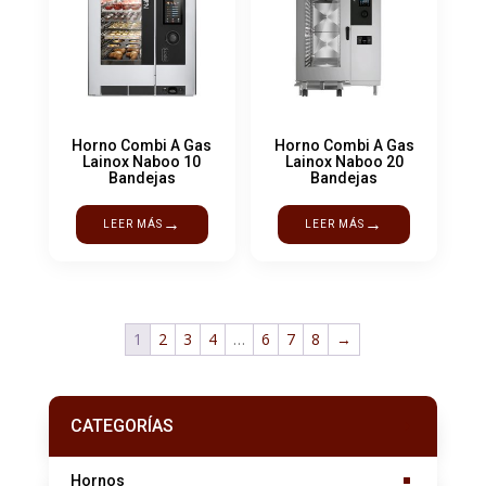
Horno Combi A Gas
Horno Combi A Gas
Lainox Naboo 10
Lainox Naboo 20
Bandejas
Bandejas
→
→
LEER MÁS
LEER MÁS
1
2
3
4
…
6
7
8
→
CATEGORÍAS
Hornos