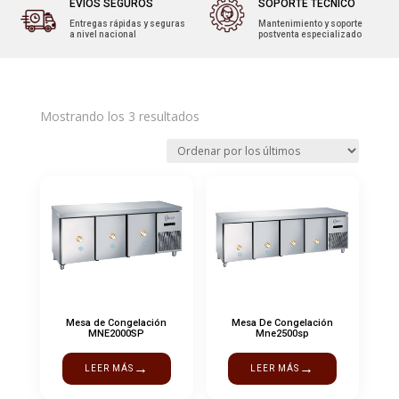
EVÍOS SEGUROS
SOPORTE TÉCNICO
Entregas rápidas y seguras
Mantenimiento y soporte
a nivel nacional
postventa especializado
Ordenado
Mostrando los 3 resultados
por
los
últimos
Mesa de Congelación
Mesa De Congelación
MNE2000SP
Mne2500sp
→
→
LEER MÁS
LEER MÁS