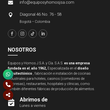
info@equiposyhornosjsa.com

Diagonal 46 No. 76 - 58

Bogotá – Colombia
NOSOTROS
Equipos y Hornos J.S.A. y Cía. S.A.S.
es una empresa
fundada en el
,
año 1962,
Especializada en el
diseño
arquitectónico
, fabricación e instalación de cocinas
industriales para hoteles, casinos (comedores de
empresas), restaurantes, hospitales y clínicas, como
también diferentes fábricas de producción de alimentos.
Abrimos de

Lunes a viernes