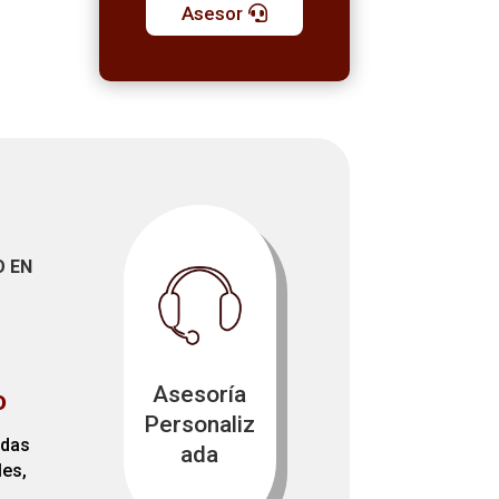
Asesor
O EN
Asesoría
D
Personaliz
adas
ada
les,