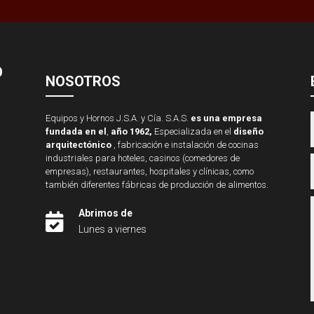
O
NOSOTROS
Equipos y Hornos J.S.A. y Cía. S.A.S.
es una empresa
fundada en el
,
año 1962,
Especializada en el
diseño
arquitectónico
, fabricación e instalación de cocinas
industriales para hoteles, casinos (comedores de
empresas), restaurantes, hospitales y clínicas, como
también diferentes fábricas de producción de alimentos.
Abrimos de

Lunes a viernes