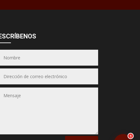
Asesor JSA
● En línea ahora
ESCRÍBENOS
Equipos &
Hornos JSA
(Puedes seleccionar varios)
📋 Selecciona los equipos
1