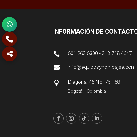
INFORMACIÓN DE CONTÁCT
601 263 6300 - 313 718 4647

info@equiposyhornosjsa.com

Diagonal 46 No. 76 - 58

Bogotá – Colombia