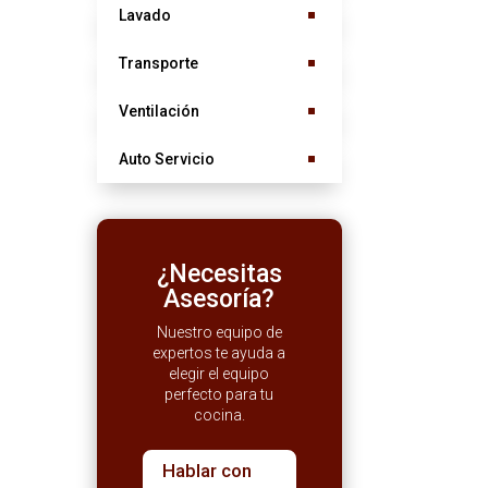
Lavado
Transporte
Ventilación
Auto Servicio
¿Necesitas
Asesoría?
Nuestro equipo de
expertos te ayuda a
elegir el equipo
perfecto para tu
cocina.
Hablar con