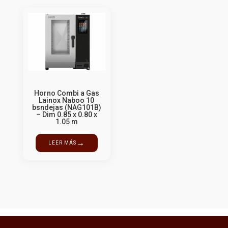
Horno Combi a Gas
Lainox Naboo 10
bsndejas (NAG101B)
– Dim 0.85 x 0.80 x
1.05 m
→
LEER MÁS