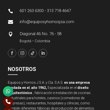
601 263 6300 - 313 718 4647

info@equiposyhornosjsa.com

Diagonal 46 No. 76 - 58

Bogotá – Colombia
NOSOTROS
Equipos y Hornos J.S.A. y Cía. S.A.S.
es una empresa
fundada en el
,
año 1962,
Especializada en el
diseño
arquitectónico
, fabricación e instalación de cocinas
industriales para hoteles, casinos (comedores de
empresas), restaurantes, hospitales y clínicas, como
también diferentes fábricas de producción de alimentos.