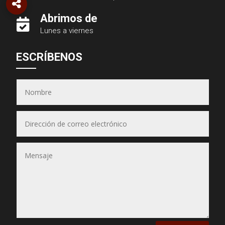
Abrimos de

Lunes a viernes
Asesor JSA
ESCRÍBENOS
● En línea ahora
Equipos & Hornos
JSA
(Puedes seleccionar varios)
📋 Selecciona los equipos