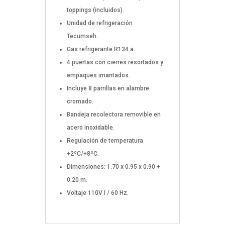
toppings (incluidos).
Unidad de refrigeración
Tecumseh.
Gas refrigerante R134 a.
4 puertas con cierres resortados y
empaques imantados.
Incluye 8 parrillas en alambre
cromado.
Bandeja recolectora removible en
acero inoxidable.
Regulación de temperatura
+2ºC/+8ºC.
Dimensiones: 1.70 x 0.95 x 0.90 +
0.20 m.
Voltaje 110V I / 60 Hz.