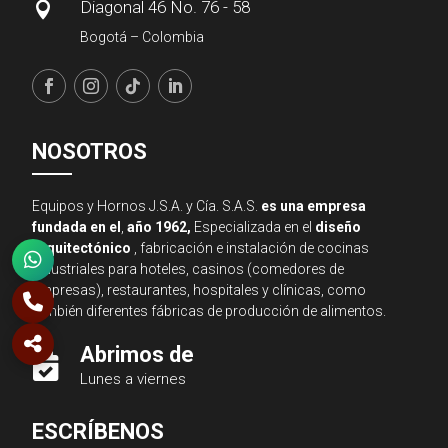
Diagonal 46 No. 76 - 58

Bogotá – Colombia
NOSOTROS
Equipos y Hornos J.S.A. y Cía. S.A.S.
es una empresa
fundada en el
,
año 1962,
Especializada en el
diseño
arquitectónico
, fabricación e instalación de cocinas
industriales para hoteles, casinos (comedores de
empresas), restaurantes, hospitales y clínicas, como
también diferentes fábricas de producción de alimentos.
Abrimos de

Lunes a viernes
Asesor JSA
ESCRÍBENOS
● En línea ahora