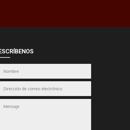
Asesor JSA
● En línea ahora
ESCRÍBENOS
Equipos &
Hornos JSA
(Puedes seleccionar varios)
📋 Selecciona los equipos