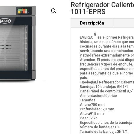
Refrigerador Calie
1011-EPRS
Descripción
®
EVEREO
es el primer Refrigera
historia; un equipo único que c
cocinadas durante días a la tem
servir, usando una combinación 
y atmósfera extremadamente pr
Atención: El producto está dispo
frecuencias y tipos de enchufe. 
especificaciones del producto i
para asegurarte de que el horno
país.
Tipología
El Refrigerador Calient
Bandejas
10 bandejas GN 1/1
Panel
Panel de control táctil 9,5"
Alimentación
eléctrico
Tamaños
Ancho
750 mm
Profundidad
628 mm
Altura
915 mm
Peso
82 kg
Especificaciones de la bandeja
Número de bandejas
10
Tamaño de la bandeja
GN 1/1