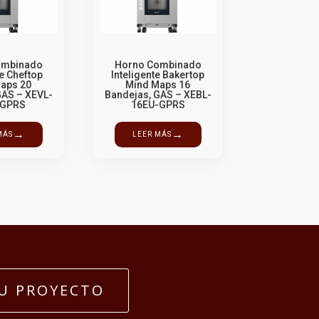
ombinado
Horno Combinado
te Cheftop
Inteligente Bakertop
aps 20
Mind Maps 16
GAS – XEVL-
Bandejas, GAS – XEBL-
-GPRS
16EU-GPRS
→
→
MÁS
LEER MÁS
U PROYECTO