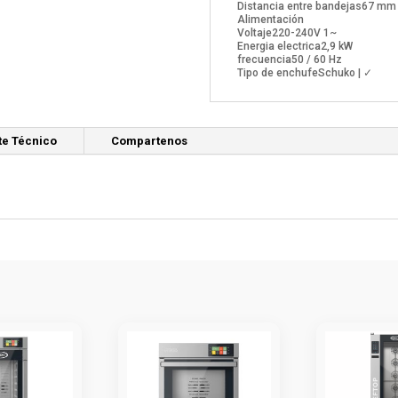
Distancia entre bandejas
67 mm
Alimentación
Voltaje
220-240V 1~
Energia electrica
2,9 kW
frecuencia
50 / 60 Hz
Tipo de enchufe
Schuko | ✓
te Técnico
Compartenos