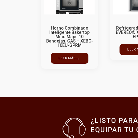
Horno Combinado
Refrigerad
Inteligente Bakertop
EVEREO® 
Mind Maps 10
E
Bandejas, GAS – XEBC-
10EU-GPRM
LEER 
→
LEER MÁS
¿LISTO PAR
EQUIPAR TU 