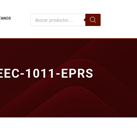
Búsqueda
TANOS
de
productos
EEC-1011-EPRS