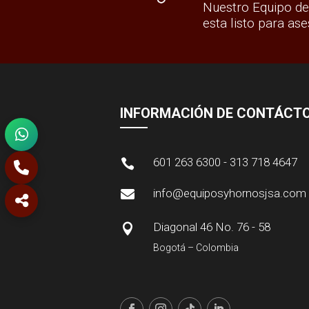
Nuestro Equipo de
esta listo para ase
INFORMACIÓN DE CONTÁCT
601 263 6300 - 313 718 4647

info@equiposyhornosjsa.com

Diagonal 46 No. 76 - 58

Bogotá – Colombia