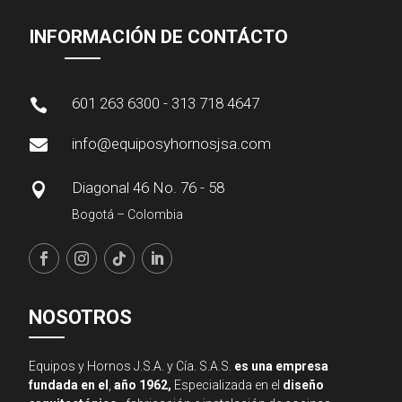
INFORMACIÓN DE CONTÁCTO
601 263 6300 - 313 718 4647

info@equiposyhornosjsa.com

Diagonal 46 No. 76 - 58

Bogotá – Colombia
NOSOTROS
Equipos y Hornos J.S.A. y Cía. S.A.S.
es una empresa
fundada en el
,
año 1962,
Especializada en el
diseño