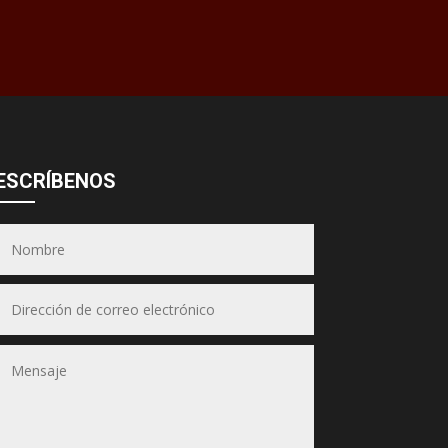
Asesor JSA
● En línea ahora
ESCRÍBENOS
Equipos &
Hornos JSA
(Puedes seleccionar varios)
📋 Selecciona los equipos