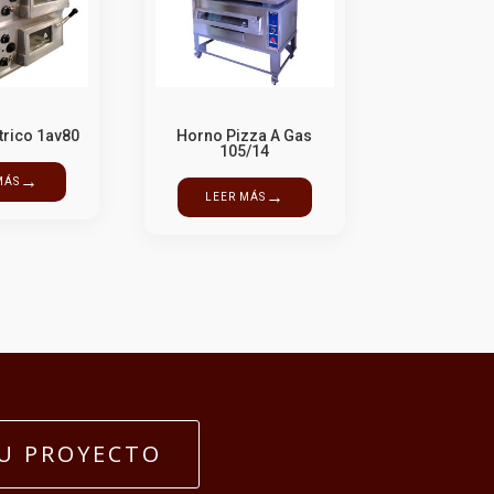
trico 1av80
Horno Pizza A Gas
105/14
→
MÁS
→
LEER MÁS
U PROYECTO