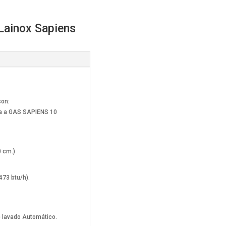
Lainox Sapiens
son:
ía a GAS SAPIENS 10
0 cm.)
473 btu/h).
 lavado Automático.