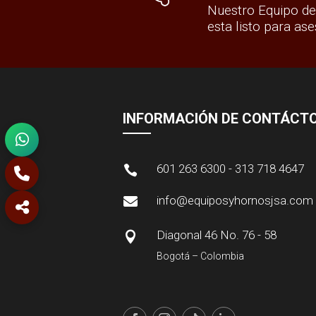
Nuestro Equipo de
esta listo para ase
INFORMACIÓN DE CONTÁCT
601 263 6300 - 313 718 4647

info@equiposyhornosjsa.com

Diagonal 46 No. 76 - 58

Bogotá – Colombia