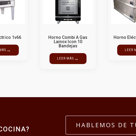
ctrico 1v66
Horno Combi A Gas
Horno Eléc
Lainox Icon 10
Bandejas
→
MÁS
LEER 
→
LEER MÁS
A
HABLEMOS DE T
COCINA?