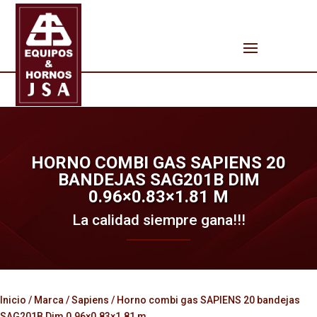
HORNO COMBI GAS SAPIENS 20
BANDEJAS SAG201B DIM
0.96×0.83×1.81 M
La calidad siempre gana!!!
Inicio
/
Marca
/
Sapiens
/ Horno combi gas SAPIENS 20 bandejas
SAG201B Dim 0.96×0.83×1.81 m