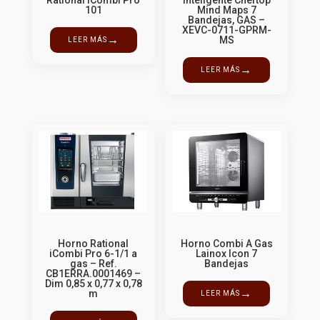
101
Mind Maps 7
Bandejas, GAS –
XEVC-0711-GPRM-
→
MS
LEER MÁS
→
LEER MÁS
Horno Rational
Horno Combi A Gas
iCombi Pro 6-1/1 a
Lainox Icon 7
gas – Ref.
Bandejas
CB1ERRA.0001469 –
Dim 0,85 x 0,77 x 0,78
→
m
LEER MÁS