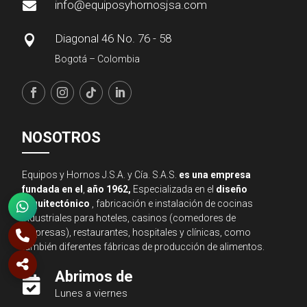
info@equiposyhornosjsa.com

Diagonal 46 No. 76 - 58

Bogotá – Colombia
NOSOTROS
Equipos y Hornos J.S.A. y Cía. S.A.S.
es una empresa
fundada en el
,
año 1962,
Especializada en el
diseño
arquitectónico
, fabricación e instalación de cocinas
industriales para hoteles, casinos (comedores de
empresas), restaurantes, hospitales y clínicas, como
también diferentes fábricas de producción de alimentos.
Abrimos de

Lunes a viernes