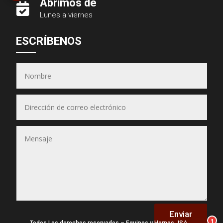
Abrimos de

Lunes a viernes
Asesor JSA
ESCRÍBENOS
● En línea ahora
Equipos & Hornos
JSA
(Puedes seleccionar varios)
📋 Selecciona los equipos
Enviar
1
Todos Los derechos reservados – Equipos y Hornos JSA –