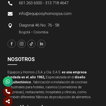
601 263 6300 - 313 718 4647

info@equiposyhornosjsa.com

Diagonal 46 No. 76 - 58

Bogotá – Colombia
NOSOTROS
Equipos y Hornos J.S.A. y Cía. S.A.S.
es una empresa
fundada en el
,
año 1962,
Especializada en el
diseño
arquitectónico
, fabricación e instalación de cocinas
industriales para hoteles, casinos (comedores de
empresas), restaurantes, hospitales y clínicas, como
también diferentes fábricas de producción de alimentos.