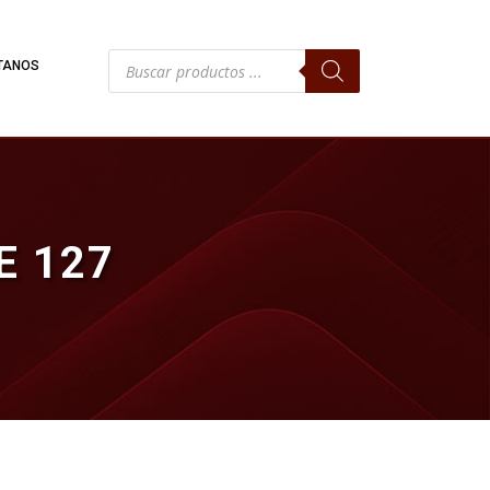
Búsqueda
TANOS
de
productos
E 127