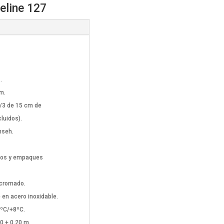
eline 127
.
m.
/3 de 15 cm de
luidos).
mseh.
ados y empaques
e cromado.
 en acero inoxidable.
2ºC/+8ºC.
0 + 0.20 m.