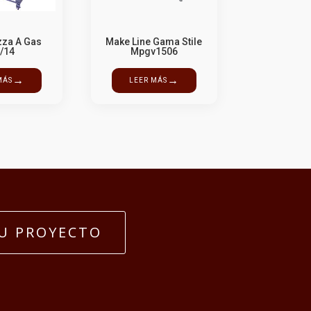
zza A Gas
Make Line Gama Stile
/14
Mpgv1506
→
→
MÁS
LEER MÁS
U PROYECTO