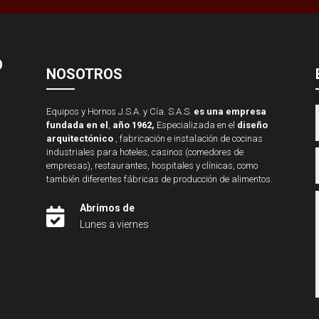
O
NOSOTROS
Equipos y Hornos J.S.A. y Cía. S.A.S.
es una empresa
fundada en el
,
año 1962,
Especializada en el
diseño
arquitectónico
, fabricación e instalación de cocinas
industriales para hoteles, casinos (comedores de
empresas), restaurantes, hospitales y clínicas, como
también diferentes fábricas de producción de alimentos.
Abrimos de

Lunes a viernes