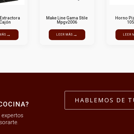
Extractora
Make Line Gama Stile
Horno Pi
 Cajón
Mpgv2006
105
→
→
MÁS
LEER MÁS
LEER 
A
HABLEMOS DE T
COCINA?
 expertos
sorarte.