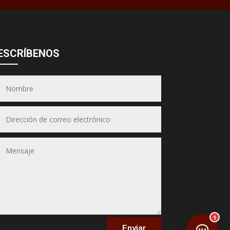
Asesor JSA
● En línea ahora
ESCRÍBENOS
Equipos &
Hornos JSA
(Puedes seleccionar varios)
📋 Selecciona los equipos
1
Enviar