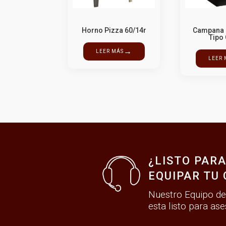
Horno Pizza 60/14r
Campana 
Tipo
→
LEER MÁS
LEER 
¿LISTO PAR
EQUIPAR TU 
Nuestro Equipo de
esta listo para ase