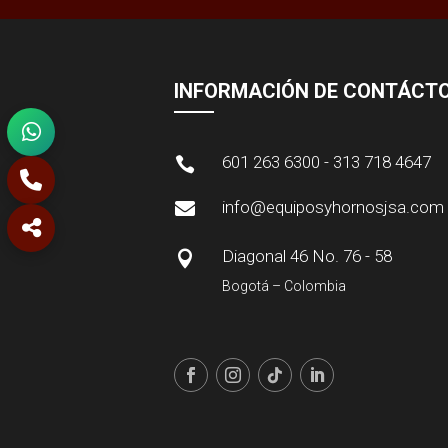
INFORMACIÓN DE CONTÁCT
601 263 6300 - 313 718 4647

info@equiposyhornosjsa.com

Diagonal 46 No. 76 - 58

Bogotá – Colombia