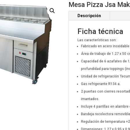
Mesa Pizza Jsa Mak
Descripción
Ficha técnica
Las características son:
Fabricado en acero inoxidable 
Área de trabajo de 1.27 x 50 c
Capacidad de 6 azafates de 1
profundidad para toppings (inc
Unidad de refrigeración Tecu
Gas refrigerante R134 a.
2 puertas con cierres resort
imantados.
Incluye 4 parrillas en alambr
Bandeja recolectora removible
Regulación de temperatura +
Dimensiones: 1.27 x 0.95 x 0.9