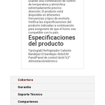
usando una combinación de control
de temperatura y atmósfera
extremadamente preciso.
Atención: El producto está
disponible en diferentes
frecuencias y tipos de enchufe.
Verifica las especificaciones del
producto indicadas a continuación
para asegurarte de que el horno sea
compatible con tu país.
Especificaciones
del producto
Tipología
El Refrigerador Caliente
Bandejas
10 bandejas 460x330
Panel
Panel de control táctil 9,5"
Alimentación
eléctrico
Cobertura
Garantía
Soporte Técnico
Compartenos