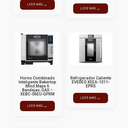
→
LEER MÁS
→
LEER MÁS
Horno Combinado
Refrigerador Caliente
Inteligente Bakertop
EVEREO XEEA-1011-
Mind Maps 6
EPRS
Bandejas, GAS –
XEBC-06EU-GPRM
→
LEER MÁS
→
LEER MÁS